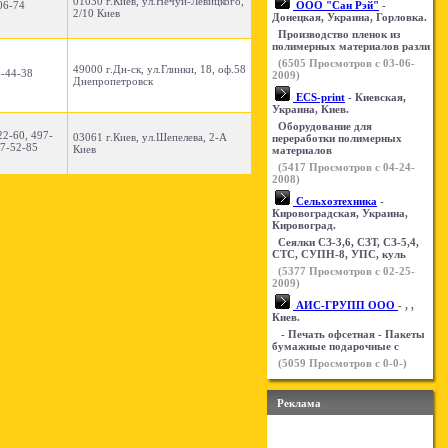
01030 г.Киев, ул.Нечуй-Левицкого,
06-74
ООО "Сан Рэй"
-
2/10 Киев
Донецкая, Украина, Горловка.
Производство пленок из
полимерных материалов разли
(
6505
Просмотров с 03-06-
49000 г.Дн-ск, ул.Глинки, 18, оф.58
0-44-38
2009)
Днепропетровск
ECS-print
- Киевская,
Украина, Киев.
Оборудование для
22-60, 497-
03061 г.Киев, ул.Шепелева, 2-А
переработки полимерных
97-52-85
Киев
материалов
(
5417
Просмотров с 04-24-
2008)
Сельхозтехника
-
Кировоградская, Украина,
Кировоград.
Сеялки СЗ-3,6, СЗТ, СЗ-5,4,
СТС, СУПН-8, УПС, куль
(
5377
Просмотров с 02-25-
2009)
АИС-ГРУПП ООО
- , ,
Киев.
- Печать офсетная - Пакеты
бумажные подарочные с
(
5059
Просмотров с 0-0-)
Реклама