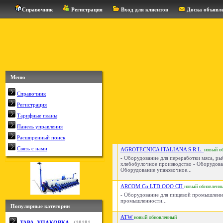
Справочник
Регистрация
Вход для клиентов
Доска объявл
Меню
Справочник
Регистрация
Тарифные планы
Панель управления
Расширенный поиск
Связь с нами
AGROTECNICA ITALIANA S.R.L.
новый
о
- Оборудование для переработки мяса, ры
хлебобулочное производство - Оборудован
Оборудование упаковочное...
ARCOM Co LTD ООО СП
новый
обновленн
- Оборудование для пищевой промышленн
промышленности...
Популярные категории
ATW
новый
обновленный
ТАРА, УПАКОВКА
(
10181