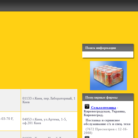
Поиск информации
Популярные фирмы
01133 г.Киев, пер.Лабораторный, 1
Киев
Сельхозтехника
-
Кировоградская, Украина,
Кировоград.
-03-70 F,
04053 г.Киев, ул.Артема, 1-5,
Поставка и сервисное
оф.201 Киев
обслуживание с/х и спец. техн
(
7672
Просмотров с 12-16-
2008)