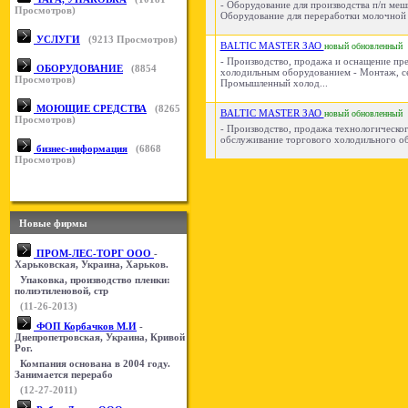
- Оборудование для производства п/п меш
Просмотров)
Оборудование для переработки молочной 
УСЛУГИ
(
9213
Просмотров)
BALTIC MASTER ЗАО
новый
обновленный
- Производство, продажа и оснащение пр
ОБОРУДОВАНИЕ
(
8854
холодильным оборудованием - Монтаж, с
Просмотров)
Промышленный холод...
МОЮЩИЕ СРЕДСТВА
(
8265
BALTIC MASTER ЗАО
новый
обновленный
Просмотров)
- Производство, продажа технологическо
обслуживание торгового холодильного о
бизнес-информация
(
6868
Просмотров)
Новые фирмы
ПРОМ-ЛЕС-ТОРГ ООО
-
Харьковская, Украина, Харьков.
Упаковка, производство пленки:
полиэтиленовой, стр
(11-26-2013)
ФОП Корбачков М.И
-
Днепропетровская, Украина, Кривой
Рог.
Компания основана в 2004 году.
Занимается перерабо
(12-27-2011)