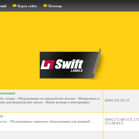
ений
Карта сайта
Помощь
бновленный
бы, птицы - Оборудование по переработке молока - Макаронное и
(044) 531-95-15
ие для кондитерских цехов - Линии разлива и консервации -
ый
(044) 272-08-51 F, 272
ости - Обслуживание сервисное оборудования для пищевой
272-08-83 F