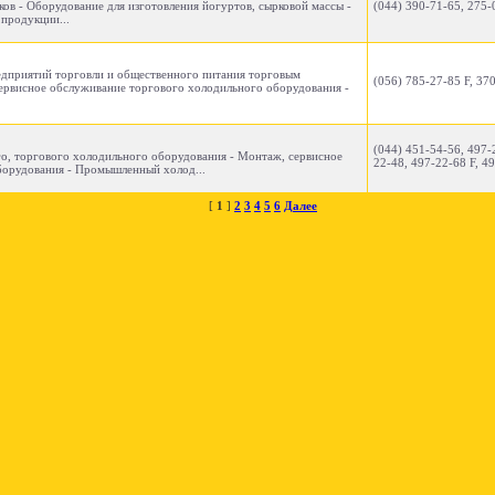
ков - Оборудование для изготовления йогуртов, сырковой массы -
(044) 390-71-65, 275-
продукции...
едприятий торговли и общественного питания торговым
(056) 785-27-85 F, 37
ервисное обслуживание торгового холодильного оборудования -
(044) 451-54-56, 497-
го, торгового холодильного оборудования - Монтаж, сервисное
22-48, 497-22-68 F, 4
борудования - Промышленный холод...
[
1
]
2
3
4
5
6
Далее