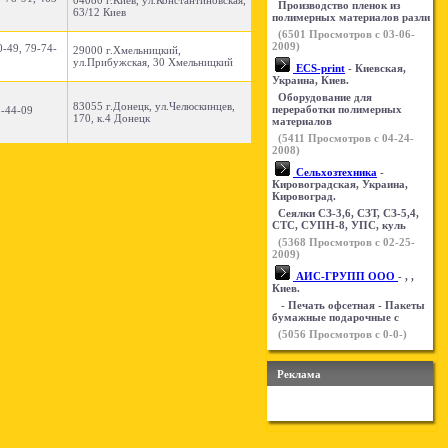
04080 г.Киев, ул.Константиновская,
Производство пленок из
63/12 Киев
полимерных материалов разли
(
6501
Просмотров с 03-06-
2009)
0-49, 79-74-
29000 г.Хмельницкий,
ул.Прибужская, 30 Хмельницкий
ECS-print
- Киевская,
Украина, Киев.
Оборудование для
83055 г.Донецк, ул.Челюскинцев,
переработки полимерных
5-44-09
170, к.4 Донецк
материалов
(
5411
Просмотров с 04-24-
2008)
Сельхозтехника
-
Кировоградская, Украина,
Кировоград.
Сеялки СЗ-3,6, СЗТ, СЗ-5,4,
СТС, СУПН-8, УПС, куль
(
5368
Просмотров с 02-25-
2009)
АИС-ГРУПП ООО
- , ,
Киев.
- Печать офсетная - Пакеты
бумажные подарочные с
(
5056
Просмотров с 0-0-)
Реклама