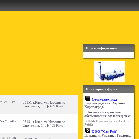
Поиск информации
Популярные фирмы
Сельхозтехника
-
24-29, 246-
03151 г.Киев, ул.Народного
Кировоградская, Украина,
Ополчения, 1, оф.409 Киев
Кировоград.
Поставка и сервисное
обслуживание с/х и спец. техн
24-29, 246-
(
7666
Просмотров с 12-16-
03151 г.Киев, ул.Народного
2008)
Ополчения, 1, оф.409 Киев
ООО "Сан Рэй"
-
Донецкая, Украина, Горловка.
3-78-91, 463-