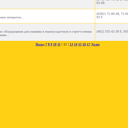
65-08
(0382) 72-00-48, 72-0
ных аппаратов...
93 F
рвис оборудования для упаковки в термоусадочную и стретч-пленки
(062) 335-42-39 F, 30
ами...
Назад
7
8
9
10
11
[
12
]
13
14
15
16
17
Далее