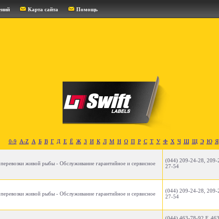
ений
Карта сайта
Помощь
0-9
A-Z
А
Б
В
Г
Д
Е
Ё
Ж
З
И
К
Л
М
Н
О
П
Р
С
Т
У
Ф
Х
Ч
Ш
Щ
Э
Ю
Я
(044) 209-24-28, 209-
 перевозки живой рыбы - Обслуживание гарантийное и сервисное
27-54
(044) 209-24-28, 209-
 перевозки живой рыбы - Обслуживание гарантийное и сервисное
27-54
(044) 463-78-92 F, 46