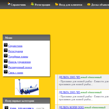
Справочник
Регистрация
Вход для клиентов
Доска объявл
Меню
Справочник
Регистрация
Тарифные планы
Панель управления
Расширенный поиск
Связь с нами
ДЕЛЬТА 2005 ЧП
новый
обновленный
- Прилавки для живой рыбы - Емкости для
прилавков для живой рыбы...
ДЕЛЬТА 2005 ЧП
новый
обновленный
- Прилавки для живой рыбы - Емкости для
прилавков для живой рыбы...
Популярные категории
ДЕЛЬТА КОПИ ООО
новый
обновленный
ТАРА, УПАКОВКА
(
10179