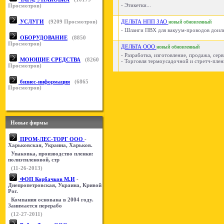
- Этикетки...
Просмотров)
УСЛУГИ
(
9209
Просмотров)
ДЕЛЬТА НПП ЗАО
новый
обновленный
- Шланги ПВХ для вакуум-проводов доиль
ОБОРУДОВАНИЕ
(
8850
Просмотров)
ДЕЛЬТА ООО
новый
обновленный
- Разработка, изготовление, продажа, се
МОЮЩИЕ СРЕДСТВА
(
8260
- Торговля термоусадочной и стретч-пленк
Просмотров)
бизнес-информация
(
6865
Просмотров)
Новые фирмы
ПРОМ-ЛЕС-ТОРГ ООО
-
Харьковская, Украина, Харьков.
Упаковка, производство пленки:
полиэтиленовой, стр
(11-26-2013)
ФОП Корбачков М.И
-
Днепропетровская, Украина, Кривой
Рог.
Компания основана в 2004 году.
Занимается перерабо
(12-27-2011)