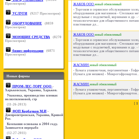
Просмотров)
ЖАКОБ ООО
новый
обновленный
- Торговля и сервисное обслуживание холо
оборудования для магазинов - Стеллажи ме
УСЛУГИ
(
9217
Просмотров)
модульные с подсветкой, корзинами и др. 
технологическое для общественного питан
ОБОРУДОВАНИЕ
(
8859
пластиковые дл...
Просмотров)
ЖАКОБ ООО
новый
обновленный
МОЮЩИЕ СРЕДСТВА
(
8270
- Торговля и сервисное обслуживание холо
Просмотров)
оборудования для магазинов - Стеллажи ме
модульные с подсветкой, корзинами и др. 
бизнес-информация
(
6871
технологическое для общественного питан
Просмотров)
пластиковые дл...
ЖАСМИН
новый
обновленный
- Бумага упаковочная, пергаментная - Гофр
(бумага для мешков) - Микрогофрокартон..
Новые фирмы
ЖАСМИН
новый
обновленный
ПРОМ-ЛЕС-ТОРГ ООО
-
- Бумага упаковочная, пергаментная - Гофр
Харьковская, Украина, Харьков.
(бумага для мешков) - Микрогофрокартон..
Упаковка, производство пленки:
полиэтиленовой, стр
[
1
(11-26-2013)
ФОП Корбачков М.И
-
Днепропетровская, Украина, Кривой
Рог.
Компания основана в 2004 году.
Занимается перерабо
(12-27-2011)