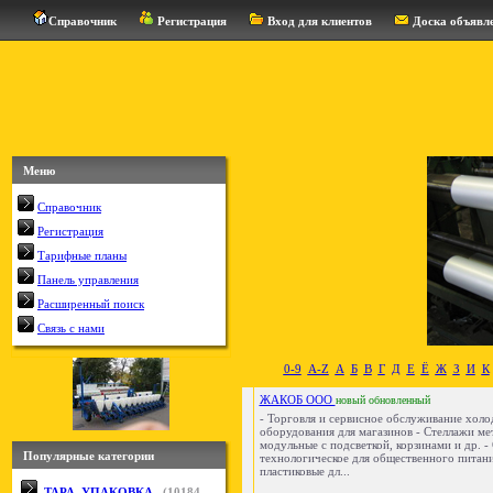
Справочник
Регистрация
Вход для клиентов
Доска объявл
Меню
Справочник
Регистрация
Тарифные планы
Панель управления
Расширенный поиск
Связь с нами
0-9
A-Z
А
Б
В
Г
Д
Е
Ё
Ж
З
И
К
ЖАКОБ ООО
новый
обновленный
- Торговля и сервисное обслуживание холо
оборудования для магазинов - Стеллажи ме
модульные с подсветкой, корзинами и др. 
Популярные категории
технологическое для общественного питан
пластиковые дл...
ТАРА, УПАКОВКА
(
10184