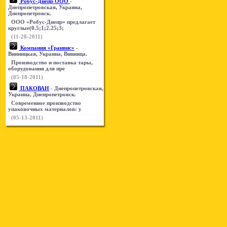
Робус-Днепр ООО
-
Днепропетровская, Украина,
Днепропетровск.
ООО «Робус-Днепр» предлагает
круглые(0.5;1;2.25;3;
(11-28-2011)
Компания «Гранвис»
-
Винницкая, Украина, Винница.
Производство и поставка тары,
оборудования для пре
(05-18-2011)
ПАКОВАН
- Днепропетровская,
Украина, Днепропетровск.
Современное производство
упаковочных материалов: у
(05-13-2011)