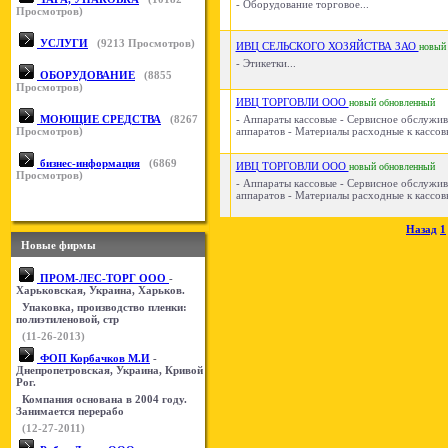
- Оборудование торговое...
Просмотров)
УСЛУГИ
(
9213
Просмотров)
ИВЦ СЕЛЬСКОГО ХОЗЯЙСТВА ЗАО
новый
- Этикетки...
ОБОРУДОВАНИЕ
(
8855
Просмотров)
ИВЦ ТОРГОВЛИ ООО
новый
обновленный
МОЮЩИЕ СРЕДСТВА
(
8267
- Аппараты кассовые - Сервисное обслужив
Просмотров)
аппаратов - Материалы расходные к кассов
бизнес-информация
(
6869
ИВЦ ТОРГОВЛИ ООО
новый
обновленный
Просмотров)
- Аппараты кассовые - Сервисное обслужив
аппаратов - Материалы расходные к кассов
Назад
1
Новые фирмы
ПРОМ-ЛЕС-ТОРГ ООО
-
Харьковская, Украина, Харьков.
Упаковка, производство пленки:
полиэтиленовой, стр
(11-26-2013)
ФОП Корбачков М.И
-
Днепропетровская, Украина, Кривой
Рог.
Компания основана в 2004 году.
Занимается перерабо
(12-27-2011)