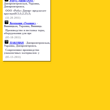
Робус-Днепр ООО
-
Днепропетровская, Украина,
Днепропетровск.
ООО «Робус-Днепр» предлагает
круглые(0.5;1;2.25;3;
(11-28-2011)
Компания «Гранвис»
-
Винницкая, Украина, Винница.
Производство и поставка тары,
оборудования для пре
(05-18-2011)
ПАКОВАН
- Днепропетровская,
Украина, Днепропетровск.
Современное производство
упаковочных материалов: у
(05-13-2011)