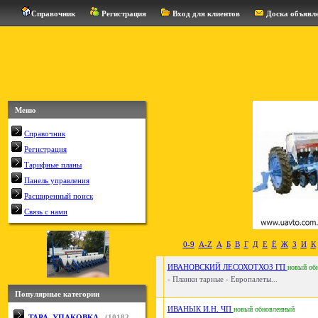
Справочник
Регистрация
Вход для клиентов
Доска объявл
Меню
Справочник
Регистрация
Тарифные планы
Панель управления
Расширенный поиск
Связь с нами
0-9
A-Z
А
Б
В
Г
Д
Е
Ё
Ж
З
И
К
ИВАНОВСКИЙ ЛЕСОХОТХОЗ ГП
новый
об
- Планки тарные - Европалеты...
Популярные категории
ИВАНЫК И.Н. ЧП
новый
обновленный
ТАРА, УПАКОВКА
(
10182