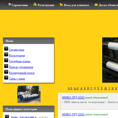
Справочник
Регистрация
Вход для клиентов
Доска объявл
Меню
Справочник
Регистрация
Тарифные планы
Панель управления
Расширенный поиск
Связь с нами
0-9
A-Z
А
Б
В
Г
Д
Е
Ё
Ж
З
И
К
ИМКО ЛТД ООО
новый
обновленный
- ПВХ-завесы пром. холодильные - Ленты кл
Популярные категории
ИМКО ЛТД ООО
новый
обновленный
ТАРА, УПАКОВКА
(
10183