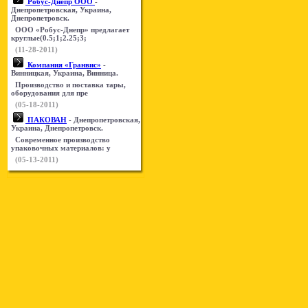
Робус-Днепр ООО
-
Днепропетровская, Украина,
Днепропетровск.
ООО «Робус-Днепр» предлагает
круглые(0.5;1;2.25;3;
(11-28-2011)
Компания «Гранвис»
-
Винницкая, Украина, Винница.
Производство и поставка тары,
оборудования для пре
(05-18-2011)
ПАКОВАН
- Днепропетровская,
Украина, Днепропетровск.
Современное производство
упаковочных материалов: у
(05-13-2011)