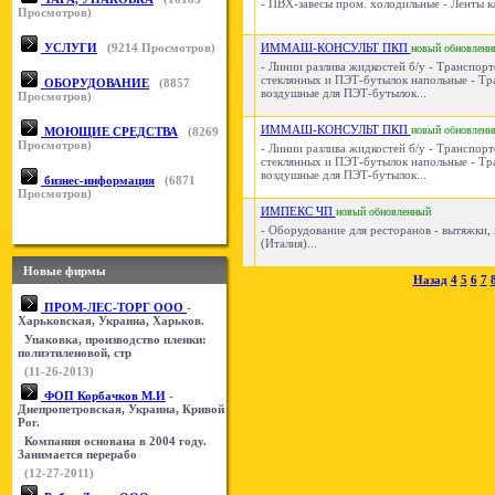
- ПВХ-завесы пром. холодильные - Ленты кл
Просмотров)
УСЛУГИ
(
9214
Просмотров)
ИММАШ-КОНСУЛЬТ ПКП
новый
обновленн
- Линии разлива жидкостей б/у - Транспорт
стеклянных и ПЭТ-бутылок напольные - Т
ОБОРУДОВАНИЕ
(
8857
воздушные для ПЭТ-бутылок...
Просмотров)
ИММАШ-КОНСУЛЬТ ПКП
новый
обновленн
МОЮЩИЕ СРЕДСТВА
(
8269
Просмотров)
- Линии разлива жидкостей б/у - Транспорт
стеклянных и ПЭТ-бутылок напольные - Т
воздушные для ПЭТ-бутылок...
бизнес-информация
(
6871
Просмотров)
ИМПЕКС ЧП
новый
обновленный
- Оборудование для ресторанов - вытяжки,
(Италия)...
Новые фирмы
Назад
4
5
6
7
ПРОМ-ЛЕС-ТОРГ ООО
-
Харьковская, Украина, Харьков.
Упаковка, производство пленки:
полиэтиленовой, стр
(11-26-2013)
ФОП Корбачков М.И
-
Днепропетровская, Украина, Кривой
Рог.
Компания основана в 2004 году.
Занимается перерабо
(12-27-2011)