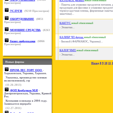
КАЗАЦКОЕ филиал
новый
обновленный
Просмотров)
- Пакеты для упаковки продуктов питания,
продукция для фасовки и упаковки продукт
термоусадочная пленка, фирменные пакеты
УСЛУГИ
(
9210
Просмотров)
заказчика)...
ОБОРУДОВАНИЕ
(
8851
Просмотров)
КАКТУС
новый
обновленный
- Этикетки...
МОЮЩИЕ СРЕДСТВА
(
8263
Просмотров)
КАЛИБР ЧП фирма
новый
обновленный
бизнес-информация
(
6866
- Биомой (ФАРМАКОС, Украина)...
Просмотров)
КАЛОР ЧМП
новый
обновленный
- Этикетки...
Новые фирмы
Назад
8
9
10
11
ПРОМ-ЛЕС-ТОРГ ООО
-
Харьковская, Украина, Харьков.
Упаковка, производство пленки:
полиэтиленовой, стр
(11-26-2013)
ФОП Корбачков М.И
-
Днепропетровская, Украина, Кривой
Рог.
Компания основана в 2004 году.
Занимается перерабо
(12-27-2011)