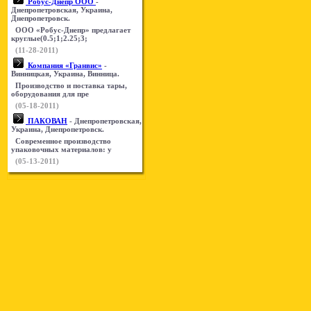
Робус-Днепр ООО
-
Днепропетровская, Украина,
Днепропетровск.
ООО «Робус-Днепр» предлагает
круглые(0.5;1;2.25;3;
(11-28-2011)
Компания «Гранвис»
-
Винницкая, Украина, Винница.
Производство и поставка тары,
оборудования для пре
(05-18-2011)
ПАКОВАН
- Днепропетровская,
Украина, Днепропетровск.
Современное производство
упаковочных материалов: у
(05-13-2011)