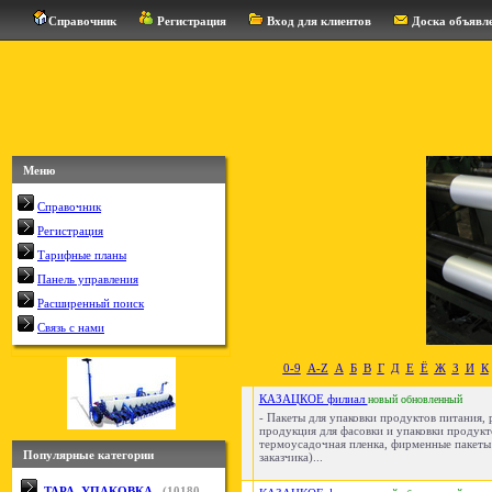
Справочник
Регистрация
Вход для клиентов
Доска объявл
Меню
Справочник
Регистрация
Тарифные планы
Панель управления
Расширенный поиск
Связь с нами
0-9
A-Z
А
Б
В
Г
Д
Е
Ё
Ж
З
И
К
КАЗАЦКОЕ филиал
новый
обновленный
- Пакеты для упаковки продуктов питания,
продукция для фасовки и упаковки продукт
термоусадочная пленка, фирменные пакеты
Популярные категории
заказчика)...
ТАРА, УПАКОВКА
(
10180