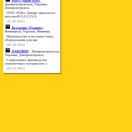
Робус-Днепр ООО
-
Днепропетровская, Украина,
Днепропетровск.
ООО «Робус-Днепр» предлагает
круглые(0.5;1;2.25;3;
(11-28-2011)
Компания «Гранвис»
-
Винницкая, Украина, Винница.
Производство и поставка тары,
оборудования для пре
(05-18-2011)
ПАКОВАН
- Днепропетровская,
Украина, Днепропетровск.
Современное производство
упаковочных материалов: у
(05-13-2011)