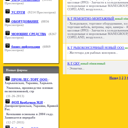
кассовые (РРО) - Запчасти к холодильникам
Просмотров)
холодильные и морозильные MANEGROUP
COPELAND, воздухоохл...
УСЛУГИ
(
9214
Просмотров)
К-Т РЕМОНТНО-МОНТАЖНЫЙ
новый
обн
ОБОРУДОВАНИЕ
(
8856
- Холодильное, торговое оборудование, х
Просмотров)
торговая мебель, витрины, лари, камеры - 
кассовые (РРО) - Запчасти к холодильникам
холодильные и морозильные MANEGROUP
МОЮЩИЕ СРЕДСТВА
(
8267
COPELAND, воздухоохл...
Просмотров)
бизнес-информация
(
6869
К-Т РЫБОКОНСЕРВНЫЙ НОВЫЙ ООО
но
Просмотров)
- Жестетара для рыбных консервов...
К-Т СКУ
новый
обновленный
- Этикетки...
Новые фирмы
Назад
1
2
3
ПРОМ-ЛЕС-ТОРГ ООО
-
Харьковская, Украина, Харьков.
Упаковка, производство пленки:
полиэтиленовой, стр
(11-26-2013)
ФОП Корбачков М.И
-
Днепропетровская, Украина, Кривой
Рог.
Компания основана в 2004 году.
Занимается перерабо
(12-27-2011)