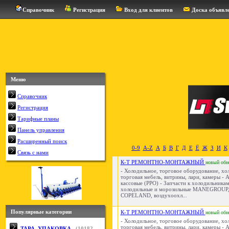
Справочник
Регистрация
Вход для клиентов
Доска объявл
Меню
Справочник
Регистрация
Тарифные планы
Панель управления
Расширенный поиск
0-9
A-Z
А
Б
В
Г
Д
Е
Ё
Ж
З
И
К
Связь с нами
К-Т РЕМОНТНО-МОНТАЖНЫЙ
новый
обн
- Холодильное, торговое оборудование, х
торговая мебель, витрины, лари, камеры - 
кассовые (РРО) - Запчасти к холодильникам
холодильные и морозильные MANEGROUP
COPELAND, воздухоохл...
Популярные категории
К-Т РЕМОНТНО-МОНТАЖНЫЙ
новый
обн
- Холодильное, торговое оборудование, х
торговая мебель, витрины, лари, камеры - 
ТАРА, УПАКОВКА
(
10182