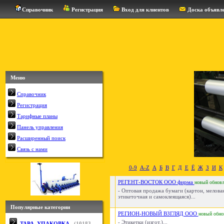
Справочник
Регистрация
Вход для клиентов
Доска объявл
Меню
Справочник
Регистрация
Тарифные планы
Панель управления
Расширенный поиск
Связь с нами
0-9
A-Z
А
Б
В
Г
Д
Е
Ё
Ж
З
И
К
РЕГЕНТ-ВОСТОК ООО фирма
новый
обнов
- Оптовая продажа бумаги (картон, мелова
этикеточная и самоклеящаяся)...
Популярные категории
РЕГИОН-НОВЫЙ ВЗГЛЯД ООО
новый
обно
- Этикетки (изгот.)...
ТАРА, УПАКОВКА
(
10183