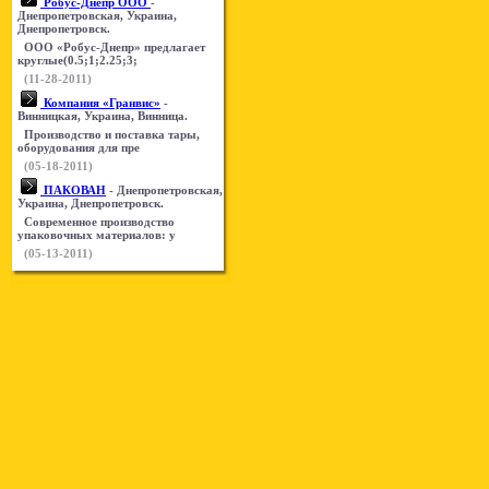
Робус-Днепр ООО
-
Днепропетровская, Украина,
Днепропетровск.
ООО «Робус-Днепр» предлагает
круглые(0.5;1;2.25;3;
(11-28-2011)
Компания «Гранвис»
-
Винницкая, Украина, Винница.
Производство и поставка тары,
оборудования для пре
(05-18-2011)
ПАКОВАН
- Днепропетровская,
Украина, Днепропетровск.
Современное производство
упаковочных материалов: у
(05-13-2011)