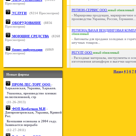
Просмотров)
РЕГИОН-СЕРВИС ООО
новый
обновленный
УСЛУГИ
(
9214
Просмотров)
- Маркировка продукции, маркировочное 
производства Украины, России, Германии...
ОБОРУДОВАНИЕ
(
8856
Просмотров)
РЕГИОНАЛЬНАЯ ВЕНДИНГОВАЯ КОМП
обновленный
МОЮЩИЕ СРЕДСТВА
(
8268
- Автоматы для продажи холодных и горяч
Просмотров)
штучных товаров...
бизнес-информация
(
6869
РЕГУЛТ ООО
новый
обновленный
Просмотров)
- Расходные материалы, инструменты и осн
изготовления штанцформ и высечки картонн
Назад
4
5
6
7
Новые фирмы
ПРОМ-ЛЕС-ТОРГ ООО
-
Харьковская, Украина, Харьков.
Упаковка, производство пленки:
полиэтиленовой, стр
(11-26-2013)
ФОП Корбачков М.И
-
Днепропетровская, Украина, Кривой
Рог.
Компания основана в 2004 году.
Занимается перерабо
(12-27-2011)