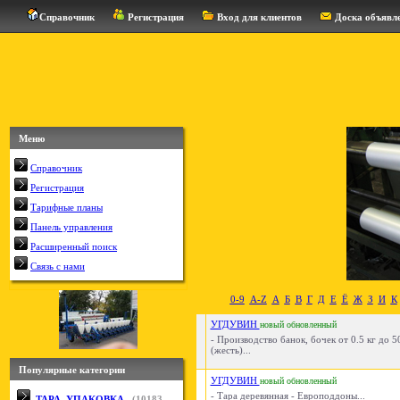
Справочник
Регистрация
Вход для клиентов
Доска объявл
Меню
Справочник
Регистрация
Тарифные планы
Панель управления
Расширенный поиск
Связь с нами
0-9
A-Z
А
Б
В
Г
Д
Е
Ё
Ж
З
И
К
УГДУВИН
новый
обновленный
- Производство банок, бочек от 0.5 кг до 5
(жесть)...
Популярные категории
УГДУВИН
новый
обновленный
- Тара деревянная - Европоддоны...
ТАРА, УПАКОВКА
(
10183