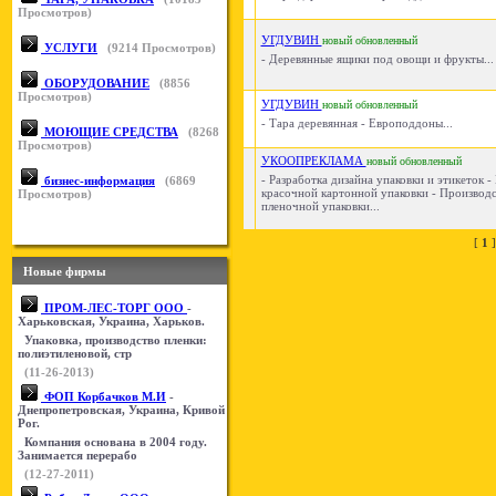
Просмотров)
УГДУВИН
новый
обновленный
УСЛУГИ
(
9214
Просмотров)
- Деревянные ящики под овощи и фрукты...
ОБОРУДОВАНИЕ
(
8856
Просмотров)
УГДУВИН
новый
обновленный
- Тара деревянная - Европоддоны...
МОЮЩИЕ СРЕДСТВА
(
8268
Просмотров)
УКООПРЕКЛАМА
новый
обновленный
- Разработка дизайна упаковки и этикеток 
бизнес-информация
(
6869
красочной картонной упаковки - Производ
Просмотров)
пленочной упаковки...
[
1
Новые фирмы
ПРОМ-ЛЕС-ТОРГ ООО
-
Харьковская, Украина, Харьков.
Упаковка, производство пленки:
полиэтиленовой, стр
(11-26-2013)
ФОП Корбачков М.И
-
Днепропетровская, Украина, Кривой
Рог.
Компания основана в 2004 году.
Занимается перерабо
(12-27-2011)