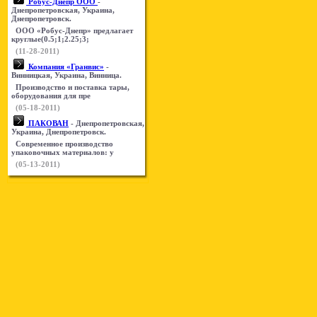
Робус-Днепр ООО
-
Днепропетровская, Украина,
Днепропетровск.
ООО «Робус-Днепр» предлагает
круглые(0.5;1;2.25;3;
(11-28-2011)
Компания «Гранвис»
-
Винницкая, Украина, Винница.
Производство и поставка тары,
оборудования для пре
(05-18-2011)
ПАКОВАН
- Днепропетровская,
Украина, Днепропетровск.
Современное производство
упаковочных материалов: у
(05-13-2011)