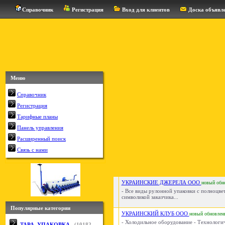
Справочник
Регистрация
Вход для клиентов
Доска объявл
Меню
Справочник
Регистрация
Тарифные планы
Панель управления
Расширенный поиск
Связь с нами
УКРАИНСКИЕ ДЖЕРЕЛА ООО
новый
обн
- Все виды рулонной упаковки с полноцве
символикой заказчика...
Популярные категории
УКРАИНСКИЙ КЛУБ ООО
новый
обновлен
- Холодильное оборудование - Технологич
ТАРА, УПАКОВКА
(
10182