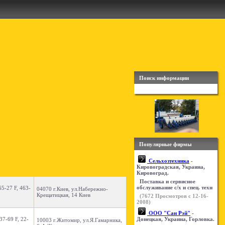
Поиск информации
Популярные фирмы
Сельхозтехника
-
Кировоградская, Украина,
Кировоград.
Поставка и сервисное
обслуживание с/х и спец. техн
65-27 F, 463-
04070 г.Киев, ул.Набережно-
Крещатицкая, 14 Киев
(
7672
Просмотров с 12-16-
2008)
ООО "Сан Рэй"
-
37-69 F, 22-
Донецкая, Украина, Горловка.
10003 г.Житомир, ул.Я.Гамарника,