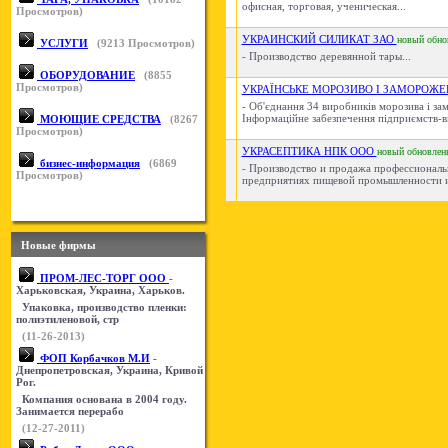
офисная, торговая, ученическая...
Просмотров)
УКРАИНСКИЙ СИЛИКАТ ЗАО
новый
обно
УСЛУГИ
(
9213
Просмотров)
- Производство деревянной тары...
ОБОРУДОВАНИЕ
(
8855
Просмотров)
УКРАЇНСЬКЕ МОРОЗИВО І ЗАМОРОЖЕ
- Об'єднання 34 виробників морозива і за
Інформаційне забезпечення підприємств-ви
МОЮЩИЕ СРЕДСТВА
(
8267
Просмотров)
УКРАСЕПТИКА НПК ООО
новый
обновлен
бизнес-информация
(
6869
- Производство и продажа профессиональ
Просмотров)
предприятиях пищевой промышленности и
Новые фирмы
ПРОМ-ЛЕС-ТОРГ ООО
-
Харьковская, Украина, Харьков.
Упаковка, производство пленки:
полиэтиленовой, стр
(11-26-2013)
ФОП Корбачков М.И
-
Днепропетровская, Украина, Кривой
Рог.
Компания основана в 2004 году.
Занимается перерабо
(12-27-2011)