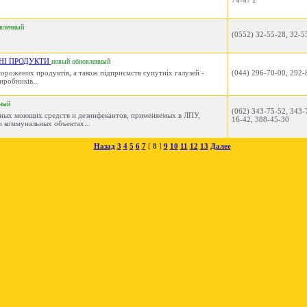
74-47 F
вленный
(0552) 32-55-28, 32-5
НІ ПРОДУКТИ
новый
обновленный
морожених продуктів, а також підприємств супутніх галузей -
(044) 296-70-00, 292-
робників...
ный
(062) 343-75-52, 343-
ных моющих средств и дезинфекантов, применяемых в ЛПУ,
16-42, 388-45-30
 коммунальных объектах...
Назад
3
4
5
6
7
[
8
]
9
10
11
12
13
Далее