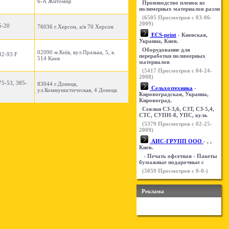
6-А Житомир
Производство пленок из
полимерных материалов разли
(
6505
Просмотров с 03-06-
2009)
5-20
76036 г.Херсон, а/я 70 Херсон
ECS-print
- Киевская,
Украина, Киев.
Оборудование для
02090 м.Київ, вул.Празька, 5, к.
82-93 F
переработки полимерных
514 Киев
материалов
(
5417
Просмотров с 04-24-
2008)
75-53, 385-
83044 г.Донецк,
Сельхозтехника
-
ул.Коммунистическая, 4 Донецк
Кировоградская, Украина,
Кировоград.
Сеялки СЗ-3,6, СЗТ, СЗ-5,4,
СТС, СУПН-8, УПС, куль
(
5379
Просмотров с 02-25-
2009)
АИС-ГРУПП ООО
- , ,
Киев.
- Печать офсетная - Пакеты
бумажные подарочные с
(
5059
Просмотров с 0-0-)
Реклама