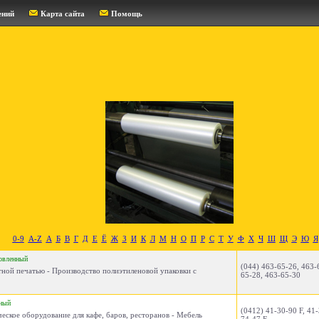
ений
Карта сайта
Помощь
0-9
A-Z
А
Б
В
Г
Д
Е
Ё
Ж
З
И
К
Л
М
Н
О
П
Р
С
Т
У
Ф
Х
Ч
Ш
Щ
Э
Ю
Я
овленный
(044) 463-65-26, 463-
тной печатью - Производство полиэтиленовой упаковки с
65-28, 463-65-30
ный
(0412) 41-30-90 F, 41-
еское оборудование для кафе, баров, ресторанов - Мебель