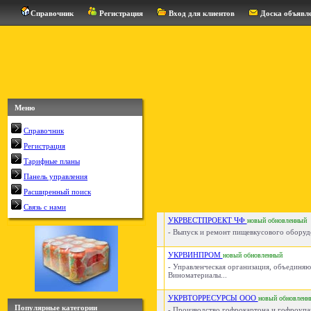
Справочник
Регистрация
Вход для клиентов
Доска объявл
Меню
Справочник
Регистрация
Тарифные планы
Панель управления
Расширенный поиск
Связь с нами
УКРВЕСТПРОЕКТ ЧФ
новый
обновленный
- Выпуск и ремонт пищевкусового оборудов
УКРВИНПРОМ
новый
обновленный
- Управленческая организация, объединяю
Виноматериалы...
УКРВТОРРЕСУРСЫ ООО
новый
обновленн
Популярные категории
- Производство гофрокартона и гофроупако