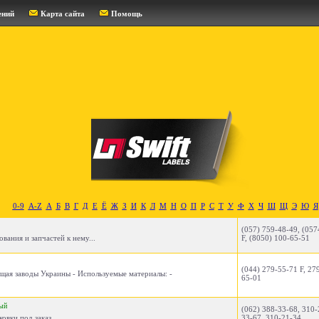
ений
Карта сайта
Помощь
0-9
A-Z
А
Б
В
Г
Д
Е
Ё
Ж
З
И
К
Л
М
Н
О
П
Р
С
Т
У
Ф
Х
Ч
Ш
Щ
Э
Ю
Я
(057) 759-48-49, (057
ания и запчастей к нему...
F, (8050) 100-65-51
(044) 279-55-71 F, 27
щая заводы Украины - Используемые материалы: -
65-01
ый
(062) 388-33-68, 310-
вки под заказ...
33-67, 310-21-34