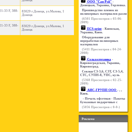
Донецк
ООО "Сан Рэй"
-
Донецкая, Украина, Горловка.
Производство пленок из
21-33 F, 388-
83029 г.Донецк, ул.Малова, 1
полимерных материалов разли
Донецк
(
6501
Просмотров с 03-06-
2009)
21-33 F, 388-
83029 г.Донецк, ул.Малова, 1
ECS-print
- Киевская,
Донецк
Украина, Киев.
Оборудование для
переработки полимерных
материалов
(
5411
Просмотров с 04-24-
2008)
Сельхозтехника
-
Кировоградская, Украина,
Кировоград.
Сеялки СЗ-3,6, СЗТ, СЗ-5,4,
СТС, СУПН-8, УПС, куль
(
5368
Просмотров с 02-25-
2009)
АИС-ГРУПП ООО
- , ,
Киев.
- Печать офсетная - Пакеты
бумажные подарочные с
(
5056
Просмотров с 0-0-)
Реклама