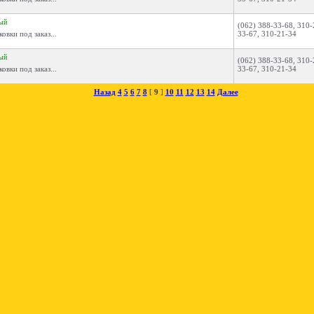
ый
(062) 388-33-68, 310-
вки под заказ...
33-67, 310-21-34
ый
(062) 388-33-68, 310-
вки под заказ...
33-67, 310-21-34
Назад
4
5
6
7
8
[
9
]
10
11
12
13
14
Далее