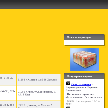
Поиск информации
Популярные фирмы
48) 3-33-29
61103 г.Харьков, а/я 566 Харьков
Сельхозтехника
-
Кировоградская, Украина,
Кировоград.
9-54-96, 279-
01001 г.Киев, ул.Б.Гринченко, 1,
Поставка и сервисное
к.414 Киев
обслуживание с/х и спец. техн
(
7666
Просмотров с 12-16-
2008)
21-33 F, 388-
83029 г.Донецк, ул.Малова, 1