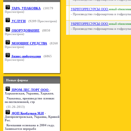
ТАРА, УПАКОВКА
(
10179
УКРВТОРРЕСУРСЫ ООО
новый
обновленн
Просмотров)
- Производство гофрокартона и гофроупако
УСЛУГИ
(
9209
Просмотров)
УКРВТОРРЕСУРСЫ ООО
новый
обновленн
- Производство гофрокартона и гофроупако
ОБОРУДОВАНИЕ
(
8850
Просмотров)
МОЮЩИЕ СРЕДСТВА
(
8260
Просмотров)
бизнес-информация
(
6865
Просмотров)
Новые фирмы
ПРОМ-ЛЕС-ТОРГ ООО
-
Харьковская, Украина, Харьков.
Упаковка, производство пленки:
полиэтиленовой, стр
(11-26-2013)
ФОП Корбачков М.И
-
Днепропетровская, Украина, Кривой
Рог.
Компания основана в 2004 году.
Занимается перерабо