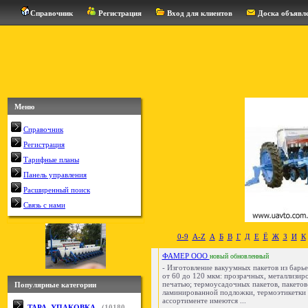
Справочник
Регистрация
Вход для клиентов
Доска объявл
Меню
Справочник
Регистрация
Тарифные планы
Панель управления
Расширенный поиск
Связь с нами
0-9
A-Z
А
Б
В
Г
Д
Е
Ё
Ж
З
И
К
ФАМЕР ООО
новый
обновленный
- Изготовление вакуумных пакетов из барь
от 60 до 120 мкм: прозрачных, металлизир
печатью; термоусадочных пакетов, пакетов
Популярные категории
ламинированной подложки, термоэтикетки и
ассортименте имеются ...
ТАРА, УПАКОВКА
(
10180