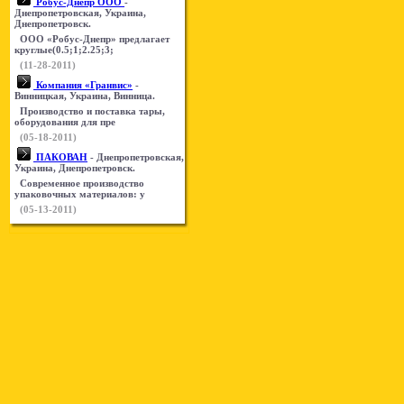
Робус-Днепр ООО
-
Днепропетровская, Украина,
Днепропетровск.
ООО «Робус-Днепр» предлагает
круглые(0.5;1;2.25;3;
(11-28-2011)
Компания «Гранвис»
-
Винницкая, Украина, Винница.
Производство и поставка тары,
оборудования для пре
(05-18-2011)
ПАКОВАН
- Днепропетровская,
Украина, Днепропетровск.
Современное производство
упаковочных материалов: у
(05-13-2011)