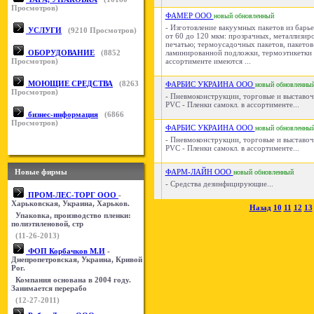
Просмотров)
ФАМЕР ООО
новый
обновленный
- Изготовление вакуумных пакетов из барь
УСЛУГИ
(
9210
Просмотров)
от 60 до 120 мкм: прозрачных, металлизир
печатью; термоусадочных пакетов, пакетов
ОБОРУДОВАНИЕ
(
8852
ламинированной подложки, термоэтикетки и
Просмотров)
ассортименте имеются ...
МОЮЩИЕ СРЕДСТВА
(
8263
ФАРБИС УКРАИНА ООО
новый
обновленны
Просмотров)
- Пневмоконструкции, торговые и выставоч
PVC - Пленки самокл. в ассортименте...
бизнес-информация
(
6866
Просмотров)
ФАРБИС УКРАИНА ООО
новый
обновленны
- Пневмоконструкции, торговые и выставоч
PVC - Пленки самокл. в ассортименте...
Новые фирмы
ФАРМ-ЛАЙН ООО
новый
обновленный
- Средства дезинфицирующие...
ПРОМ-ЛЕС-ТОРГ ООО
-
Харьковская, Украина, Харьков.
Назад
10
11
12
13
Упаковка, производство пленки:
полиэтиленовой, стр
(11-26-2013)
ФОП Корбачков М.И
-
Днепропетровская, Украина, Кривой
Рог.
Компания основана в 2004 году.
Занимается перерабо
(12-27-2011)