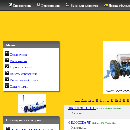
Справочник
Регистрация
Вход для клиентов
Доска объявл
Меню
Справочник
Регистрация
Тарифные планы
Панель управления
Расширенный поиск
Связь с нами
0-9
A-Z
А
Б
В
Г
Д
Е
Ё
Ж
З
И
К
ФАСТПРИНТ ООО
новый
обновленный
- Этикетки...
Популярные категории
ФЕДОСОВА ЧП
новый
обновленный
- Этикетки...
ТАРА, УПАКОВКА
(
10179