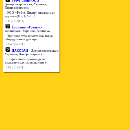
Робус-Днепр ООО
-
Днепропетровская, Украина,
Днепропетровск.
ООО «Робус-Днепр» предлагает
круглые(0.5;1;2.25;3;
(11-28-2011)
Компания «Гранвис»
-
Винницкая, Украина, Винница.
Производство и поставка тары,
оборудования для пре
(05-18-2011)
ПАКОВАН
- Днепропетровская,
Украина, Днепропетровск.
Современное производство
упаковочных материалов: у
(05-13-2011)