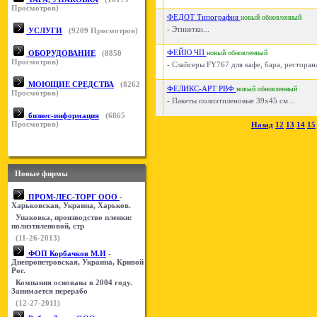
Просмотров)
ФЕДОТ Типография
новый
обновленный
- Этикетки...
УСЛУГИ
(
9209
Просмотров)
ФЕЙЮ ЧП
ОБОРУДОВАНИЕ
(
8850
новый
обновленный
Просмотров)
- Слайсеры FY767 для кафе, бара, ресторана
МОЮЩИЕ СРЕДСТВА
(
8262
ФЕЛИКС-АРТ РВФ
новый
обновленный
Просмотров)
- Пакеты полиэтиленовые 39х45 см...
бизнес-информация
(
6865
Просмотров)
Назад
12
13
14
15
Новые фирмы
ПРОМ-ЛЕС-ТОРГ ООО
-
Харьковская, Украина, Харьков.
Упаковка, производство пленки:
полиэтиленовой, стр
(11-26-2013)
ФОП Корбачков М.И
-
Днепропетровская, Украина, Кривой
Рог.
Компания основана в 2004 году.
Занимается перерабо
(12-27-2011)