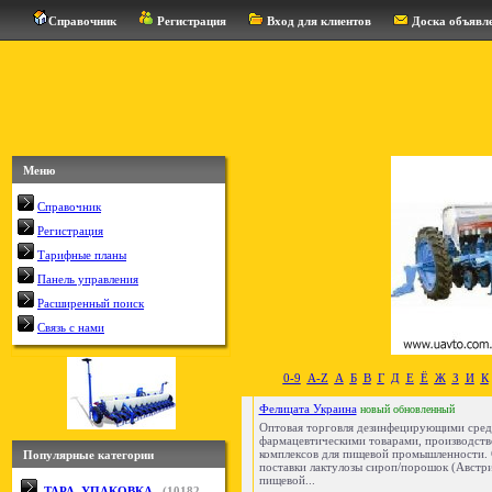
Справочник
Регистрация
Вход для клиентов
Доска объявл
Меню
Справочник
Регистрация
Тарифные планы
Панель управления
Расширенный поиск
Связь с нами
0-9
A-Z
А
Б
В
Г
Д
Е
Ё
Ж
З
И
К
Фелицата Украина
новый
обновленный
Оптовая торговля дезинфецирующими сред
фармацевтическими товарами, производст
комплексов для пищевой промышленности.
Популярные категории
поставки лактулозы сироп/порошок (Австри
пищевой...
ТАРА, УПАКОВКА
(
10182