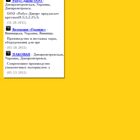
Робус-Днепр ООО
-
Днепропетровская, Украина,
Днепропетровск.
ООО «Робус-Днепр» предлагает
круглые(0.5;1;2.25;3;
(11-28-2011)
Компания «Гранвис»
-
Винницкая, Украина, Винница.
Производство и поставка тары,
оборудования для пре
(05-18-2011)
ПАКОВАН
- Днепропетровская,
Украина, Днепропетровск.
Современное производство
упаковочных материалов: у
(05-13-2011)