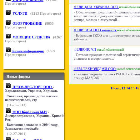
Просмотров)
ФЕЛИЦАТА УКРАИНА ООО
новый
обновле
- Обеспечение предприятий-производителе
УСЛУГИ
(
9213
Просмотров)
технологической документацией на произв
кефира, молока с лактулозой...
ОБОРУДОВАНИЕ
(
8855
Просмотров)
ФЕЛИЧИТА ООО компания
новый
обновлен
- Кофеварки FROG для приготовления италь
МОЮЩИЕ СРЕДСТВА
(
8267
таблеток...
Просмотров)
ФЕЛКОНС ЧП
новый
обновленный
бизнес-информация
(
6869
Просмотров)
- Оптовая продажа пластиковой герметично
упаковки в ассортименте...
ФЕМ-ТЕХНОЛОДЖИ ООО
новый
обновлен
- Танки-охладители молока PACKO - Упако
Новые фирмы
пленку MASCAR...
ПРОМ-ЛЕС-ТОРГ ООО
-
Назад
13
14
15
16
Харьковская, Украина, Харьков.
Упаковка, производство пленки:
полиэтиленовой, стр
(11-26-2013)
ФОП Корбачков М.И
-
Днепропетровская, Украина, Кривой
Рог.
Компания основана в 2004 году.
Занимается перерабо
(12-27-2011)