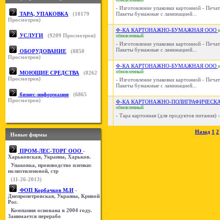
- Изготовление упаковки картонной - Печат
ТАРА, УПАКОВКА
(
10179
Пакеты бумажные с ламинацией...
Просмотров)
Ф-КА КАРТОНАЖНО-БУМАЖНАЯ ООО
УСЛУГИ
(
9209
Просмотров)
обновленный
- Изготовление упаковки картонной - Печат
Пакеты бумажные с ламинацией...
ОБОРУДОВАНИЕ
(
8850
Просмотров)
Ф-КА КАРТОНАЖНО-БУМАЖНАЯ ООО
обновленный
МОЮЩИЕ СРЕДСТВА
(
8262
Просмотров)
- Изготовление упаковки картонной - Печат
Пакеты бумажные с ламинацией...
бизнес-информация
(
6865
Просмотров)
Ф-КА КАРТОНАЖНО-ПОЛИГРАФИЧЕСК
обновленный
- Тара картонная (для продуктов питания) -
Назад
1
2
Новые фирмы
ПРОМ-ЛЕС-ТОРГ ООО
-
Харьковская, Украина, Харьков.
Упаковка, производство пленки:
полиэтиленовой, стр
(11-26-2013)
ФОП Корбачков М.И
-
Днепропетровская, Украина, Кривой
Рог.
Компания основана в 2004 году.
Занимается перерабо