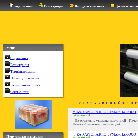
Справочник
Регистрация
Вход для клиентов
Доска объявл
Меню
Справочник
Регистрация
Тарифные планы
Панель управления
Расширенный поиск
Связь с нами
0-9
A-Z
А
Б
В
Г
Д
Е
Ё
Ж
З
И
К
Ф-КА КАРТОНАЖНО-БУМАЖНАЯ ООО
обновленный
- Изготовление упаковки картонной - Печат
Пакеты бумажные с ламинацией...
Ф-КА КАРТОНАЖНО-БУМАЖНАЯ ООО
Популярные категории
обновленный