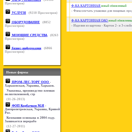
Просмотров)
Ф-КА КАРТОННАЯ
новый
обновленный
- Флексопечать упаковки для пищевых прод
УСЛУГИ
(
9210
Просмотров)
Ф-КА КАРТОННАЯ ОАО
новый
обновленн
ОБОРУДОВАНИЕ
(
8852
- Изделия из картона - Картон 2- и 3-слой
Просмотров)
МОЮЩИЕ СРЕДСТВА
(
8263
Просмотров)
бизнес-информация
(
6866
Просмотров)
Новые фирмы
ПРОМ-ЛЕС-ТОРГ ООО
-
Харьковская, Украина, Харьков.
Упаковка, производство пленки:
полиэтиленовой, стр
(11-26-2013)
ФОП Корбачков М.И
-
Днепропетровская, Украина, Кривой
Рог.
Компания основана в 2004 году.
Занимается перерабо
(12-27-2011)