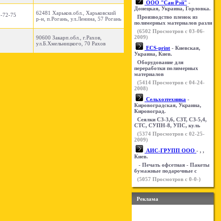
ООО "Сан Рэй"
-
Донецкая, Украина, Горловка.
62481 Харьков.обл., Харьковский
0-72-75
Производство пленок из
р-н, п.Рогань, ул.Ленина, 57 Рогань
полимерных материалов разли
(
6502
Просмотров с 03-06-
2009)
90600 Закарп.обл., г.Рахов,
ул.Б.Хмельницкого, 70 Рахов
ECS-print
- Киевская,
Украина, Киев.
Оборудование для
переработки полимерных
материалов
(
5414
Просмотров с 04-24-
2008)
Сельхозтехника
-
Кировоградская, Украина,
Кировоград.
Сеялки СЗ-3,6, СЗТ, СЗ-5,4,
СТС, СУПН-8, УПС, куль
(
5374
Просмотров с 02-25-
2009)
АИС-ГРУПП ООО
- , ,
Киев.
- Печать офсетная - Пакеты
бумажные подарочные с
(
5057
Просмотров с 0-0-)
Реклама