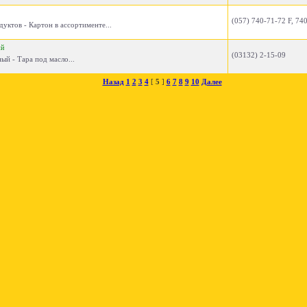
(057) 740-71-72 F, 74
уктов - Картон в ассортименте...
ый
(03132) 2-15-09
ный - Тара под масло...
Назад
1
2
3
4
[
5
]
6
7
8
9
10
Далее