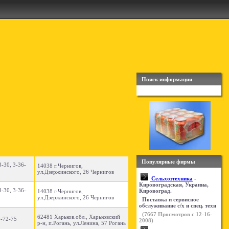
Поиск информации
Популярные фирмы
3-30, 3-36-
14038 г.Чернигов,
ул.Дзержинского, 26 Чернигов
Сельхозтехника
-
Кировоградская, Украина,
3-30, 3-36-
Кировоград.
14038 г.Чернигов,
ул.Дзержинского, 26 Чернигов
Поставка и сервисное
обслуживание с/х и спец. техн
(
7667
Просмотров с 12-16-
62481 Харьков.обл., Харьковский
0-72-75
2008)
р-н, п.Рогань, ул.Ленина, 57 Рогань