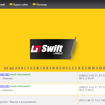
ений
Карта сайта
Помощь
0-9
A-Z
А
Б
В
Г
Д
Е
Ё
Ж
З
И
К
Л
М
Н
О
П
Р
С
Т
У
Ф
Х
Ч
Ш
Щ
Э
Ю
Я
АЯ ЗАО
новый
обновленный
(04622) 3-41-17, 67-3
- Этикетки...
86 F, 3-36-47
АЯ ЗАО
новый
обновленный
(04622) 3-41-17, 67-3
- Этикетки...
86 F, 3-36-47
(057) 740-71-72 F, 74
уктов - Картон в ассортименте...