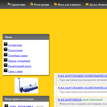
Справочник
Регистрация
Вход для клиентов
Доска объявл
Меню
Справочник
Регистрация
Тарифные планы
Панель управления
Расширенный поиск
Связь с нами
Ф-КА КАРТОНАЖНО-ПОЛИГРАФИЧЕСК
- Тара картонная (для продуктов питания) 
Ф-КА КАРТОНАЖНО-ПОЛИГРАФИЧЕСК
- Тара картонная (для продуктов питания) 
Популярные категории
Ф-КА КАРТОННАЯ
новый
обновленный
- Флексопечать упаковки для пищевых прод
ТАРА, УПАКОВКА
(
10180