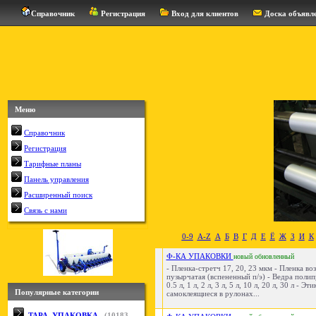
Справочник
Регистрация
Вход для клиентов
Доска объявл
Меню
Справочник
Регистрация
Тарифные планы
Панель управления
Расширенный поиск
Связь с нами
0-9
A-Z
А
Б
В
Г
Д
Е
Ё
Ж
З
И
К
Ф-КА УПАКОВКИ
новый
обновленный
- Пленка-стретч 17, 20, 23 мкм - Пленка в
пузырчатая (вспененный п/э) - Ведра поли
0.5 л, 1 л, 2 л, 3 л, 5 л, 10 л, 20 л, 30 л - Эт
Популярные категории
самоклеящиеся в рулонах...
ТАРА, УПАКОВКА
(
10183