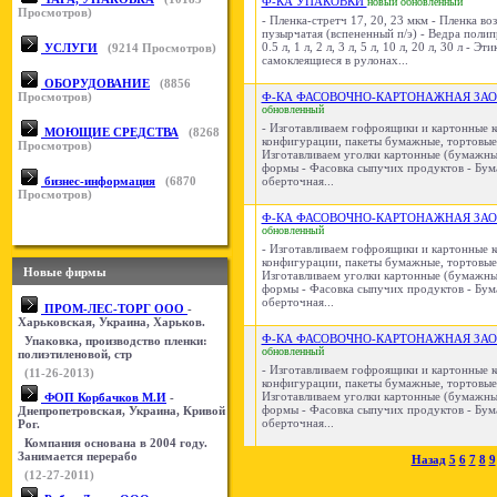
Ф-КА УПАКОВКИ
новый
обновленный
Просмотров)
- Пленка-стретч 17, 20, 23 мкм - Пленка в
пузырчатая (вспененный п/э) - Ведра поли
0.5 л, 1 л, 2 л, 3 л, 5 л, 10 л, 20 л, 30 л - Эт
УСЛУГИ
(
9214
Просмотров)
самоклеящиеся в рулонах...
ОБОРУДОВАНИЕ
(
8856
Просмотров)
Ф-КА ФАСОВОЧНО-КАРТОНАЖНАЯ ЗА
обновленный
- Изготавливаем гофроящики и картонные 
МОЮЩИЕ СРЕДСТВА
(
8268
конфигурации, пакеты бумажные, тортовые
Просмотров)
Изготавливаем уголки картонные (бумажны
формы - Фасовка сыпучих продуктов - Бум
бизнес-информация
(
6870
оберточная...
Просмотров)
Ф-КА ФАСОВОЧНО-КАРТОНАЖНАЯ ЗА
обновленный
- Изготавливаем гофроящики и картонные 
конфигурации, пакеты бумажные, тортовые
Новые фирмы
Изготавливаем уголки картонные (бумажны
формы - Фасовка сыпучих продуктов - Бум
оберточная...
ПРОМ-ЛЕС-ТОРГ ООО
-
Харьковская, Украина, Харьков.
Ф-КА ФАСОВОЧНО-КАРТОНАЖНАЯ ЗА
Упаковка, производство пленки:
обновленный
полиэтиленовой, стр
- Изготавливаем гофроящики и картонные 
(11-26-2013)
конфигурации, пакеты бумажные, тортовые
Изготавливаем уголки картонные (бумажны
ФОП Корбачков М.И
-
формы - Фасовка сыпучих продуктов - Бум
Днепропетровская, Украина, Кривой
оберточная...
Рог.
Компания основана в 2004 году.
Занимается перерабо
Назад
5
6
7
8
9
(12-27-2011)