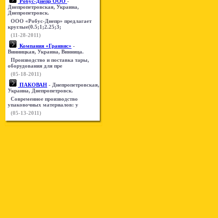
Робус-Днепр ООО
-
Днепропетровская, Украина,
Днепропетровск.
ООО «Робус-Днепр» предлагает
круглые(0.5;1;2.25;3;
(11-28-2011)
Компания «Гранвис»
-
Винницкая, Украина, Винница.
Производство и поставка тары,
оборудования для пре
(05-18-2011)
ПАКОВАН
- Днепропетровская,
Украина, Днепропетровск.
Современное производство
упаковочных материалов: у
(05-13-2011)