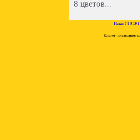
8 цветов...
Назад
7
8
9
10
1
Каталог поставщиков т