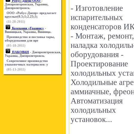
Робус-Днепр ООО
-
Днепропетровская, Украина,
- Изготовление
Днепропетровск.
ООО «Робус-Днепр» предлагает
испарительных
круглые(0.5;1;2.25;3;
(11-28-2011)
конденсаторов И
Компания «Гранвис»
-
Винницкая, Украина, Винница.
- Монтаж, ремонт,
Производство и поставка тары,
оборудования для пре
наладка холодиль
(05-18-2011)
оборудования -
ПАКОВАН
- Днепропетровская,
Украина, Днепропетровск.
Современное производство
Проектирование
упаковочных материалов: у
(05-13-2011)
холодильных уста
Холодильные агре
аммиачные, фреон
Автоматизация
холодильных
установок...