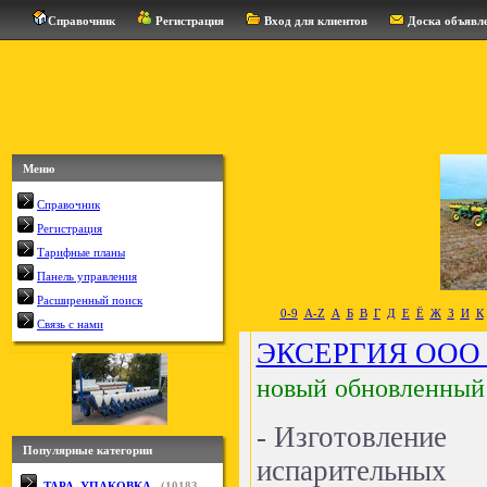
Справочник
Регистрация
Вход для клиентов
Доска объявл
Меню
Справочник
Регистрация
Тарифные планы
Панель управления
Расширенный поиск
0-9
A-Z
А
Б
В
Г
Д
Е
Ё
Ж
З
И
К
Связь с нами
ЭКСЕРГИЯ ООО 
новый
обновленный
- Изготовление
Популярные категории
испарительных
ТАРА, УПАКОВКА
(
10183