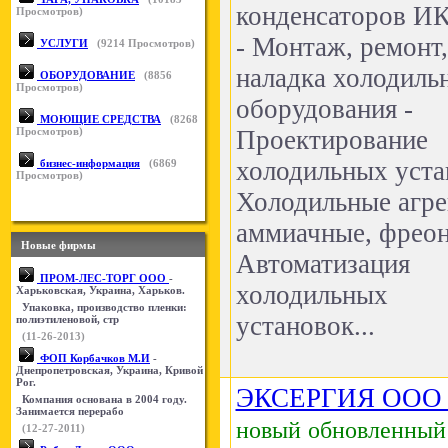
конденсаторов И
Просмотров)
- Монтаж, ремонт,
УСЛУГИ
(
9214
Просмотров)
наладка холодиль
ОБОРУДОВАНИЕ
(
8856
Просмотров)
оборудования -
МОЮЩИЕ СРЕДСТВА
(
8268
Просмотров)
Проектирование
холодильных уста
бизнес-информация
(
6869
Просмотров)
Холодильные агре
аммиачные, фреон
Новые фирмы
Автоматизация
ПРОМ-ЛЕС-ТОРГ ООО
-
холодильных
Харьковская, Украина, Харьков.
Упаковка, производство пленки:
установок...
полиэтиленовой, стр
(11-26-2013)
ФОП Корбачков М.И
-
Днепропетровская, Украина, Кривой
Рог.
ЭКСЕРГИЯ ООО 
Компания основана в 2004 году.
Занимается перерабо
новый
обновленный
(12-27-2011)