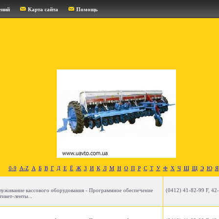
ений
Карта сайта
Помощь
0-9
A-Z
А
Б
В
Г
Д
Е
Ё
Ж
З
И
К
Л
М
Н
О
П
Р
С
Т
У
Ф
Х
Ч
Ш
Щ
Э
Ю
Я
служивание кассового оборудования - Программное обеспечение
(0412) 41-82-99 F, 42
тикет-ленты...