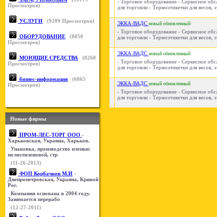
- Торговое оборудование - Сервисное об
Просмотров)
для торговли - Термоэтикетки для весов, э
УСЛУГИ
(
9209
Просмотров)
ЭККА-ВАДС
новый
обновленный
- Торговое оборудование - Сервисное об
ОБОРУДОВАНИЕ
(
8850
для торговли - Термоэтикетки для весов, э
Просмотров)
ЭККА-ВАДС
новый
обновленный
МОЮЩИЕ СРЕДСТВА
(
8260
- Торговое оборудование - Сервисное об
Просмотров)
для торговли - Термоэтикетки для весов, э
бизнес-информация
(
6865
ЭККА-ВАДС
новый
обновленный
Просмотров)
- Торговое оборудование - Сервисное об
для торговли - Термоэтикетки для весов, э
Новые фирмы
ПРОМ-ЛЕС-ТОРГ ООО
-
Харьковская, Украина, Харьков.
Упаковка, производство пленки:
полиэтиленовой, стр
(11-26-2013)
ФОП Корбачков М.И
-
Днепропетровская, Украина, Кривой
Рог.
Компания основана в 2004 году.
Занимается перерабо
(12-27-2011)