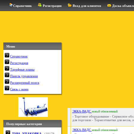
Справочник
Регистрация
Вход для клиентов
Доска объявл
Меню
Справочник
Регистрация
Тарифные планы
Панель управления
Расширенный поиск
Связь с нами
ЭККА-ВАДС
новый
обновленный
- Торговое оборудование - Сервисное об
для торговли - Термоэтикетки для весов, э
Популярные категории
ЭККА-ВАДС
новый
обновленный
ТАРА, УПАКОВКА
(
10179