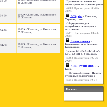
-08-90
Производство пленок из
35 Житомир
полимерных материалов разли
(
6501
Просмотров с 03-06-
2009)
10029 г.Житомир, ул.Котовского,
-08-90
ECS-print
- Киевская,
35 Житомир
Украина, Киев.
Оборудование для
переработки полимерных
материалов
10029 г.Житомир, ул.Котовского,
-08-90
35 Житомир
(
5411
Просмотров с 04-24-
2008)
Сельхозтехника
-
Кировоградская, Украина,
10029 г.Житомир, ул.Котовского,
-08-90
Кировоград.
35 Житомир
Сеялки СЗ-3,6, СЗТ, СЗ-5,4,
СТС, СУПН-8, УПС, куль
(
5368
Просмотров с 02-25-
2009)
АИС-ГРУПП ООО
- , ,
Киев.
- Печать офсетная - Пакеты
бумажные подарочные с
(
5056
Просмотров с 0-0-)
Реклама