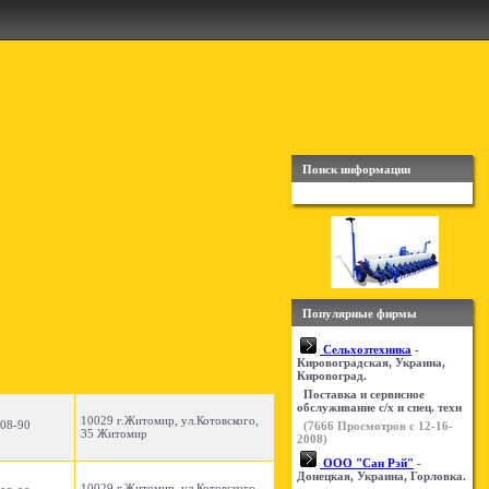
Поиск информации
Популярные фирмы
Сельхозтехника
-
Кировоградская, Украина,
Кировоград.
Поставка и сервисное
обслуживание с/х и спец. техн
10029 г.Житомир, ул.Котовского,
-08-90
(
7666
Просмотров с 12-16-
35 Житомир
2008)
ООО "Сан Рэй"
-
Донецкая, Украина, Горловка.
10029 г.Житомир, ул.Котовского,