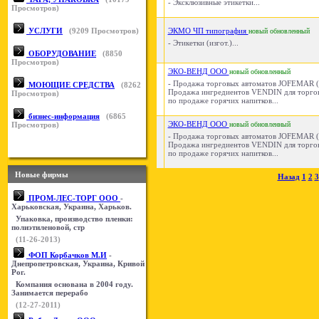
- Эксклюзивные этикетки...
Просмотров)
УСЛУГИ
(
9209
Просмотров)
ЭКМО ЧП типография
новый
обновленный
- Этикетки (изгот.)...
ОБОРУДОВАНИЕ
(
8850
Просмотров)
ЭКО-ВЕНД ООО
новый
обновленный
- Продажа торговых автоматов JOFEMAR (
МОЮЩИЕ СРЕДСТВА
(
8262
Продажа ингредиентов VENDIN для торго
Просмотров)
по продаже горячих напитков...
бизнес-информация
(
6865
ЭКО-ВЕНД ООО
Просмотров)
новый
обновленный
- Продажа торговых автоматов JOFEMAR (
Продажа ингредиентов VENDIN для торго
по продаже горячих напитков...
Новые фирмы
Назад
1
2
3
ПРОМ-ЛЕС-ТОРГ ООО
-
Харьковская, Украина, Харьков.
Упаковка, производство пленки:
полиэтиленовой, стр
(11-26-2013)
ФОП Корбачков М.И
-
Днепропетровская, Украина, Кривой
Рог.
Компания основана в 2004 году.
Занимается перерабо
(12-27-2011)