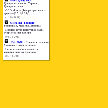
Робус-Днепр ООО
-
Днепропетровская, Украина,
Днепропетровск.
ООО «Робус-Днепр» предлагает
круглые(0.5;1;2.25;3;
(11-28-2011)
Компания «Гранвис»
-
Винницкая, Украина, Винница.
Производство и поставка тары,
оборудования для пре
(05-18-2011)
ПАКОВАН
- Днепропетровская,
Украина, Днепропетровск.
Современное производство
упаковочных материалов: у
(05-13-2011)