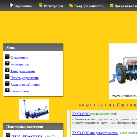
Справочник
Регистрация
Вход для клиентов
Доска объявл
Меню
Справочник
Регистрация
Тарифные планы
Панель управления
Расширенный поиск
Связь с нами
0-9
A-Z
А
Б
В
Г
Д
Е
Ё
Ж
З
И
К
ЭККО ООО
новый
обновленный
- Комплекты оборудования для производств
экструдированных круп - каш быстрого при
Популярные категории
ЭККО ООО представительство
новый
обнов
ТАРА, УПАКОВКА
(
10179