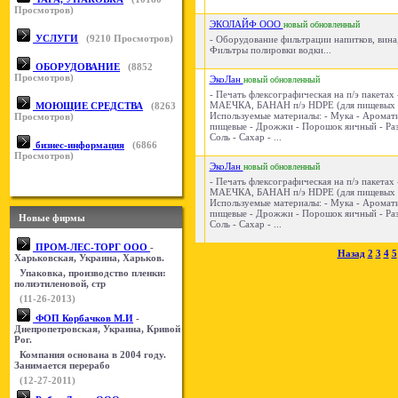
Просмотров)
ЭКОЛАЙФ ООО
новый
обновленный
УСЛУГИ
(
9210
Просмотров)
- Оборудование фильтрации напитков, вина,
Фильтры полировки водки...
ОБОРУДОВАНИЕ
(
8852
Просмотров)
ЭкоЛан
новый
обновленный
- Печать флексографическая на п/э пакетах 
МАЕЧКА, БАНАН п/э HDPE (для пищевых п
МОЮЩИЕ СРЕДСТВА
(
8263
Используемые материалы: - Мука - Аромат
Просмотров)
пищевые - Дрожжи - Порошок яичный - Раз
Соль - Сахар - ...
бизнес-информация
(
6866
Просмотров)
ЭкоЛан
новый
обновленный
- Печать флексографическая на п/э пакетах 
МАЕЧКА, БАНАН п/э HDPE (для пищевых п
Используемые материалы: - Мука - Аромат
пищевые - Дрожжи - Порошок яичный - Раз
Новые фирмы
Соль - Сахар - ...
ПРОМ-ЛЕС-ТОРГ ООО
-
Назад
2
3
4
5
Харьковская, Украина, Харьков.
Упаковка, производство пленки:
полиэтиленовой, стр
(11-26-2013)
ФОП Корбачков М.И
-
Днепропетровская, Украина, Кривой
Рог.
Компания основана в 2004 году.
Занимается перерабо
(12-27-2011)