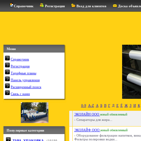
Справочник
Регистрация
Вход для клиентов
Доска объявл
Меню
Справочник
Регистрация
Тарифные планы
Панель управления
Расширенный поиск
Связь с нами
0-9
A-Z
А
Б
В
Г
Д
Е
Ё
Ж
З
И
К
ЭКОЛАЙН ООО
новый
обновленный
- Сепараторы для жира...
ЭКОЛАЙФ ООО
Популярные категории
новый
обновленный
- Оборудование фильтрации напитков, вина,
Фильтры полировки водки...
ТАРА, УПАКОВКА
(
10180