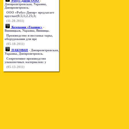
Робус-Днепр ООО
-
Днепропетровская, Украина,
Днепропетровск.
ООО «Робус-Днепр» предлагает
круглые(0.5;1;2.25;3;
(11-28-2011)
Компания «Гранвис»
-
Винницкая, Украина, Винница.
Производство и поставка тары,
оборудования для пре
(05-18-2011)
ПАКОВАН
- Днепропетровская,
Украина, Днепропетровск.
Современное производство
упаковочных материалов: у
(05-13-2011)