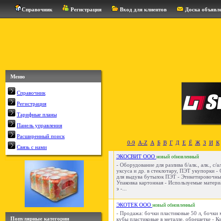
Справочник
Регистрация
Вход для клиентов
Доска объявл
Меню
Справочник
Регистрация
Тарифные планы
Панель управления
Расширенный поиск
0-9
A-Z
А
Б
В
Г
Д
Е
Ё
Ж
З
И
К
Связь с нами
ЭКОСВИТ ООО
новый
обновленный
- Оборудование для разлива б/алк., алк., с/а
уксуса и др. в стеклотару, ПЭТ укупорки -
для выдува бутылок ПЭТ - Этикетировочны
Упаковка картонная - Используемые материа
э -...
ЭКОТЕК ООО
новый
обновленный
- Продажа: бочки пластиковые 50 л, бочки 
Популярные категории
кубы пластиковые в металле, обрешетке - К