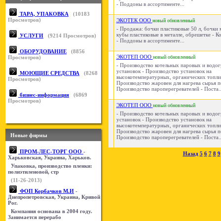
- Поддоны в ассортименте...
ТАРА, УПАКОВКА
(
10183
Просмотров)
ЭКОТЕК ООО
новый
обновленный
- Продажа: бочки пластиковые 50 л, бочки 
кубы пластиковые в металле, обрешетке - К
УСЛУГИ
(
9214
Просмотров)
- Поддоны в ассортименте...
ОБОРУДОВАНИЕ
(
8856
ЭКОТЕП ООО
Просмотров)
новый
обновленный
- Производство котельных паровых и водо
установок - Производство установок на
МОЮЩИЕ СРЕДСТВА
(
8268
высокотемпературных, органических топли
Просмотров)
Производство жаровен для нагрева сырья п
Производство пароперегревателей - Поста..
бизнес-информация
(
6869
Просмотров)
ЭКОТЕП ООО
новый
обновленный
- Производство котельных паровых и водо
установок - Производство установок на
высокотемпературных, органических топли
Производство жаровен для нагрева сырья п
Новые фирмы
Производство пароперегревателей - Поста..
ПРОМ-ЛЕС-ТОРГ ООО
-
Назад
5
6
7
8
9
Харьковская, Украина, Харьков.
Упаковка, производство пленки:
полиэтиленовой, стр
(11-26-2013)
ФОП Корбачков М.И
-
Днепропетровская, Украина, Кривой
Рог.
Компания основана в 2004 году.
Занимается перерабо