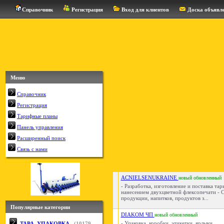
Справочник
Регистрация
Вход для клиентов
Доска объявл
Меню
Справочник
Регистрация
Тарифные планы
Панель управления
Расширенный поиск
Связь с нами
ACNIELSENUKRAINE
новый
обновленный
- Разработка, изготовление и поставка та
нанесением двухцветной флексопечати - С
продукции, напитков, продуктов з...
Популярные категории
DIAKOM ЧП
новый
обновленный
- Упаковка, коробки, этикетки, ярлыки...
ТАРА, УПАКОВКА
(
10179