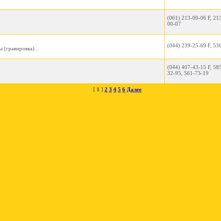
(061) 213-00-06 F, 21
00-07
(044) 239-25-69 F, 53
 (гравировка)...
(044) 407-43-15 F, 58
32-95, 561-73-19
[
1
]
2
3
4
5
6
Далее