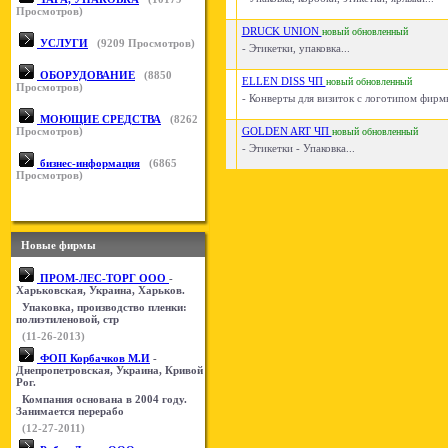
Просмотров)
DRUCK UNION
новый
обновленный
УСЛУГИ
(
9209
Просмотров)
- Этикетки, упаковка...
ОБОРУДОВАНИЕ
(
8850
ELLEN DISS ЧП
новый
обновленный
Просмотров)
- Конверты для визиток с логотипом фирмы
МОЮЩИЕ СРЕДСТВА
(
8262
Просмотров)
GOLDEN ART ЧП
новый
обновленный
- Этикетки - Упаковка...
бизнес-информация
(
6865
Просмотров)
Новые фирмы
ПРОМ-ЛЕС-ТОРГ ООО
-
Харьковская, Украина, Харьков.
Упаковка, производство пленки:
полиэтиленовой, стр
(11-26-2013)
ФОП Корбачков М.И
-
Днепропетровская, Украина, Кривой
Рог.
Компания основана в 2004 году.
Занимается перерабо
(12-27-2011)