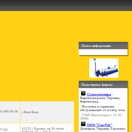
Поиск информации
Популярные фирмы
Сельхозтехника
-
Кировоградская, Украина,
Кировоград.
Поставка и сервисное
обслуживание с/х и спец. техн
0) 469-94-58
г.Киев Киев
(
7666
Просмотров с 12-16-
2008)
ООО "Сан Рэй"
-
61153 г.Харьков, пр.50-летия
Донецкая, Украина, Горловка.
77-82