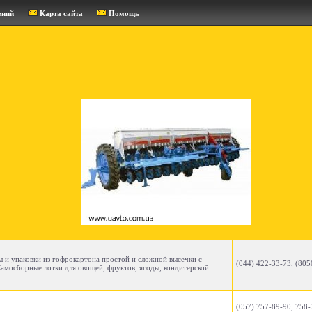
ений
Карта сайта
Помощь
ры и упаковки из гофрокартона простой и сложной высечки с
(044) 422-33-73, (805
амосборные лотки для овощей, фруктов, ягоды, кондитерской
(057) 757-89-90, 758-