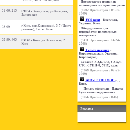
ВЛКСМ, 56, к.326 Харьков
Производство пленок из
полимерных материалов разли
(
6502
Просмотров с 03-06-
3-01-06, 213-
69084 г.Запорожье, ул.Колерова, 5
2009)
Запорожье
ECS-print
- Киевская,
Украина, Киев.
г.Киев, пер.Кияновский, 3-7 (Центр
6-08-09
Оборудование для
рекламы), 1-2 эт. Киев
переработки полимерных
материалов
5-09-90, 403-
03148 г.Киев, ул.Пшеничная, 2
(
5411
Просмотров с 04-24-
Киев
2008)
Сельхозтехника
-
Кировоградская, Украина,
Кировоград.
Сеялки СЗ-3,6, СЗТ, СЗ-5,4,
СТС, СУПН-8, УПС, куль
(
5369
Просмотров с 02-25-
2009)
АИС-ГРУПП ООО
- , ,
Киев.
- Печать офсетная - Пакеты
бумажные подарочные с
(
5056
Просмотров с 0-0-)
Реклама