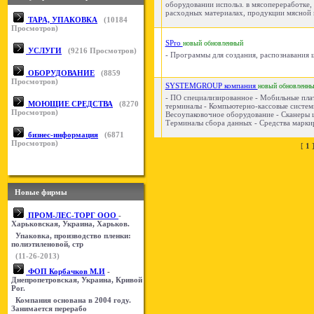
оборудовании использ. в мясопереработке,
расходных материалах, продукции мясной 
ТАРА, УПАКОВКА
(
10184
Просмотров)
SPro
новый
обновленный
УСЛУГИ
(
9216
Просмотров)
- Программы для создания, распознавания ш
ОБОРУДОВАНИЕ
(
8859
Просмотров)
SYSTEMGROUP компания
новый
обновленн
- ПО специализированное - Мобильные пл
МОЮЩИЕ СРЕДСТВА
(
8270
терминалы - Компьютерно-кассовые системы
Просмотров)
Весоупаковочное оборудование - Сканеры 
Терминалы сбора данных - Средства маркир
бизнес-информация
(
6871
Просмотров)
[
1
Новые фирмы
ПРОМ-ЛЕС-ТОРГ ООО
-
Харьковская, Украина, Харьков.
Упаковка, производство пленки:
полиэтиленовой, стр
(11-26-2013)
ФОП Корбачков М.И
-
Днепропетровская, Украина, Кривой
Рог.
Компания основана в 2004 году.
Занимается перерабо