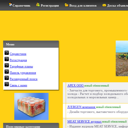
Справочник
Регистрация
Вход для клиентов
Доска объявл
Меню
Справочник
Регистрация
Тарифные планы
Панель управления
Расширенный поиск
Связь с нами
APEX ООО
новый
обновленный
- Запчасти для торгового, промышленного
холода - Расчет и подбор холодильного об
холодильных и морозильных камер...
JUERGEN компания
новый
обновленный
- Дизайн торгового, выставочного оборудов
MEAT SERVICE журнал
новый
обновленный
- Издание журнала MEAT SERVICE, инфо
Популярные категории