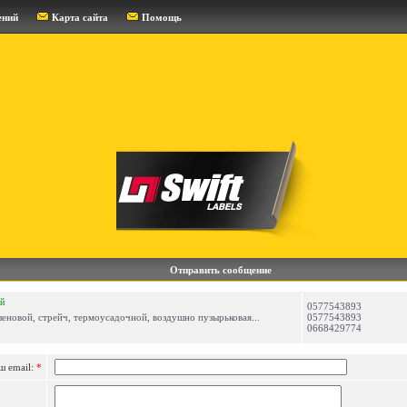
ений
Карта сайта
Помощь
Отправить сообщение
й
0577543893
леновой, стрейч, термоусадочной, воздушно пузырьковая...
0577543893
0668429774
ш email:
*