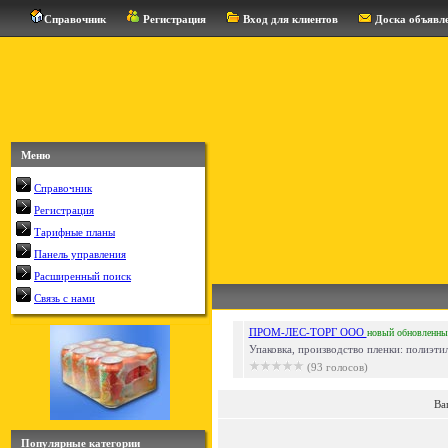
Справочник
Регистрация
Вход для клиентов
Доска объявл
Меню
Справочник
Регистрация
Тарифные планы
Панель управления
Расширенный поиск
Связь с нами
ПРОМ-ЛЕС-ТОРГ ООО
новый
обновленны
Упаковка, производство пленки: полиэти
(93 голосов)
Ва
Популярные категории