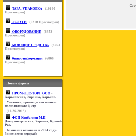
Соо
ТАРА, УПАКОВКА
(
10180
Просмотров)
УСЛУГИ
(
9210
Просмотров)
ОБОРУДОВАНИЕ
(
8852
Просмотров)
МОЮЩИЕ СРЕДСТВА
(
8263
Просмотров)
бизнес-информация
(
6866
Просмотров)
Новые фирмы
ПРОМ-ЛЕС-ТОРГ ООО
-
Харьковская, Украина, Харьков.
Упаковка, производство пленки:
полиэтиленовой, стр
(11-26-2013)
ФОП Корбачков М.И
-
Днепропетровская, Украина, Кривой
Рог.
Компания основана в 2004 году.
Занимается перерабо