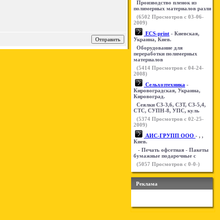
Производство пленок из
полимерных материалов разли
(
6502
Просмотров с 03-06-
2009)
ECS-print
- Киевская,
Украина, Киев.
Оборудование для
переработки полимерных
материалов
(
5414
Просмотров с 04-24-
2008)
Сельхозтехника
-
Кировоградская, Украина,
Кировоград.
Сеялки СЗ-3,6, СЗТ, СЗ-5,4,
СТС, СУПН-8, УПС, куль
(
5374
Просмотров с 02-25-
2009)
АИС-ГРУПП ООО
- , ,
Киев.
- Печать офсетная - Пакеты
бумажные подарочные с
(
5057
Просмотров с 0-0-)
Реклама