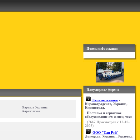
Поиск информации
Популярные фирмы
Сельхозтехника
-
Кировоградская, Украина,
Харьков Украина
Кировоград.
Харьковская
Поставка и сервисное
обслуживание с/х и спец. техн
(
7667
Просмотров с 12-16-
2008)
ООО "Сан Рэй"
-
Донецкая, Украина, Горловка.