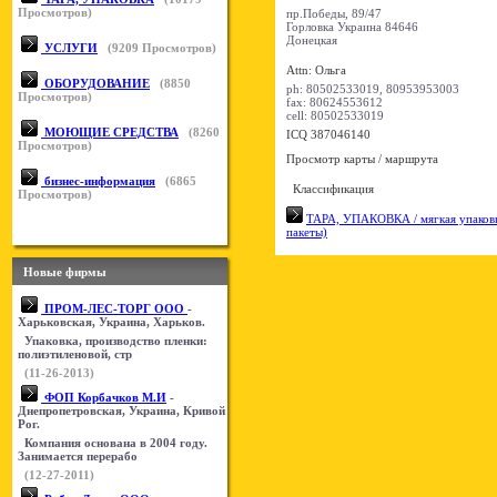
Просмотров)
пр.Победы, 89/47
Горловка
Украина
84646
Донецкая
УСЛУГИ
(
9209
Просмотров)
Attn: Ольга
ОБОРУДОВАНИЕ
(
8850
ph:
80502533019, 80953953003
Просмотров)
fax:
80624553612
cell:
80502533019
МОЮЩИЕ СРЕДСТВА
(
8260
ICQ 387046140
Просмотров)
Просмотр карты / маршрута
бизнес-информация
(
6865
Классификация
Просмотров)
ТАРА, УПАКОВКА / мягкая упаковк
пакеты)
Новые фирмы
ПРОМ-ЛЕС-ТОРГ ООО
-
Харьковская, Украина, Харьков.
Упаковка, производство пленки:
полиэтиленовой, стр
(11-26-2013)
ФОП Корбачков М.И
-
Днепропетровская, Украина, Кривой
Рог.
Компания основана в 2004 году.
Занимается перерабо
(12-27-2011)