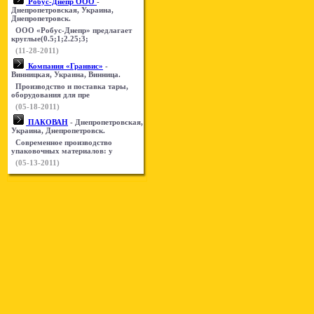
Робус-Днепр ООО
-
Днепропетровская, Украина,
Днепропетровск.
ООО «Робус-Днепр» предлагает
круглые(0.5;1;2.25;3;
(11-28-2011)
Компания «Гранвис»
-
Винницкая, Украина, Винница.
Производство и поставка тары,
оборудования для пре
(05-18-2011)
ПАКОВАН
- Днепропетровская,
Украина, Днепропетровск.
Современное производство
упаковочных материалов: у
(05-13-2011)