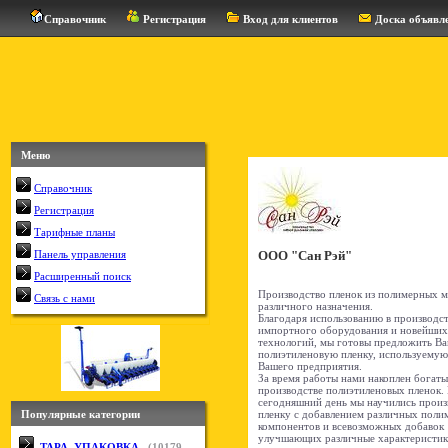
Справочник
Регистрация
Вход для клиентов
Доска объявл
Меню
Справочник
Регистрация
Тарифные планы
ООО "Сан Рэй"
Панель управления
Расширенный поиск
Производство пленок из полимерных м
Связь с нами
различного назначения.
Благодаря использованию в производс
импортного оборудования и новейших
технологий, мы готовы предложить В
полиэтиленовую пленку, используемую
Вашего предприятия.
За время работы нами накоплен богаты
производстве полиэтиленовых пленок.
сегодняшний день мы научились произ
пленку с добавлением различных пол
Популярные категории
компонентов и всевозможных добавок
улучшающих различные характеристики
ТАРА, УПАКОВКА
(
10179