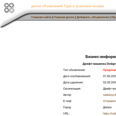
доска объявлений Тара и упаковка онлайн
Главная сайта
|
Главная доски
|
Добавить объявление
|
Пр
Бизнес-информ
Дрифт-машинка Dodge 
Тип объявления:
Предлож
Дата опубликования:
07.09.20
Дата удаления:
02.09.202
Организация:
Дрифт-ма
Автор:
radiotoys
E-mail:
Отправит
Город:
Дніпро
URL:
https://ra