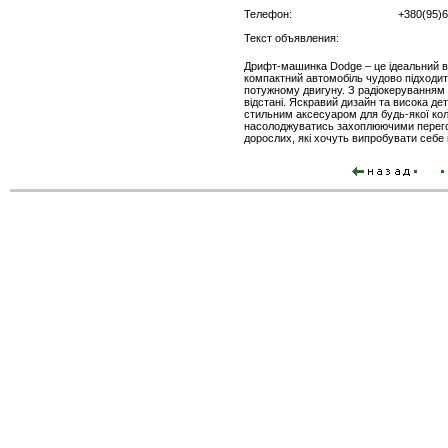
Телефон:
+380(95)
Текст объявления:
Дрифт-машинка Dodge – це ідеальний ви
компактний автомобіль чудово підходит
потужному двигуну. З радіокеруванням 2
відстані. Яскравий дизайн та висока де
стильним аксесуаром для будь-якої коле
насолоджуватись захоплюючими перегон
дорослих, які хочуть випробувати себе 