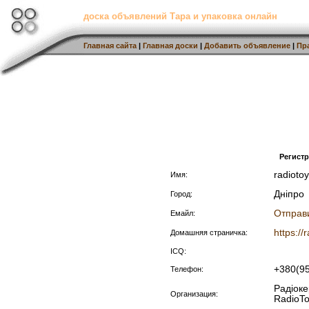
доска объявлений Тара и упаковка онлайн
Главная сайта
|
Главная доски
|
Добавить объявление
|
Пр
Регист
radioto
Имя:
Дніпро
Город:
Отправ
Емайл:
https://
Домашняя страничка:
ICQ:
+380(9
Телефон:
Радіоке
Организация:
RadioT