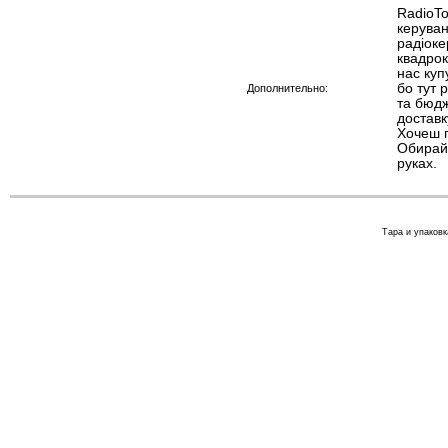
RadioTo
керуван
радіоке
квадрок
нас куп
бо тут 
Дополнительно:
та бюдж
доставк
Хочеш п
Обирай 
руках.
Тара и упаковк